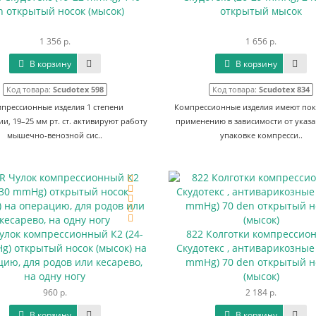
n открытый носок (мысок)
открытый мысок
1 356 р.
1 656 р.
В корзину
В корзину
Код товара:
Scudotex 598
Код товара:
Scudotex 834
прессионные изделия 1 степени
Компрессионные изделия имеют пок
и, 19–25 мм рт. ст. активируют работу
применению в зависимости от указ
мышечно-венозной сис..
упаковке компресси..
улок компрессионный К2 (24-
822 Колготки компрессио
g) открытый носок (мысок) на
Скудотекс , антиварикозные 
ию, для родов или кесарево,
mmHg) 70 den открытый н
на одну ногу
(мысок)
960 р.
2 184 р.
В корзину
В корзину