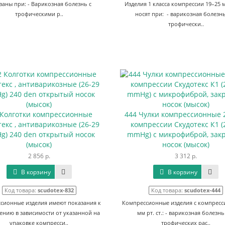
заны при: - Варикозная болезнь с
Изделия 1 класса компрессии 19–25 мм
трофическими р..
носят при: - варикозная болезн
трофически..
 Колготки компрессионные
444 Чулки компрессионные 2
текс , антиварикозные (26-29
компрессии Скудотекс К1 (
) 240 den открытый носок
mmHg) с микрофиброй, зак
(мысок)
носок (мысок)
2 856 р.
3 312 р.
В корзину
В корзину
Код товара:
scudotex-832
Код товара:
scudotex-444
сионные изделия имеют показания к
Компрессионные изделия с компресс
нию в зависимости от указанной на
мм рт. ст.: - варикозная болезнь
упаковке компресси..
трофических рас..