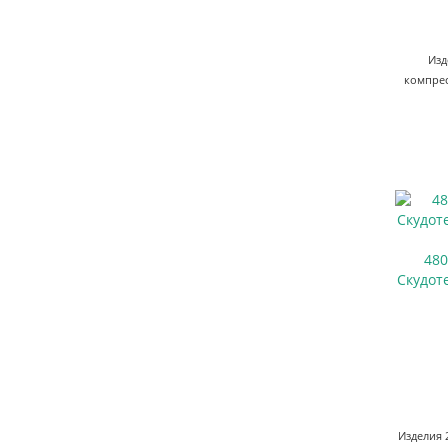
Изд
компрес
48
Скудот
Изделия 