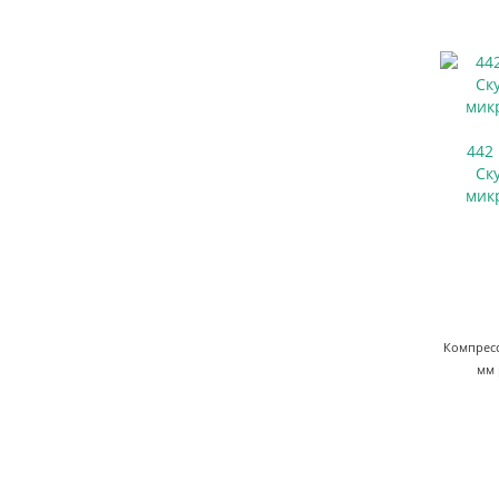
442
Ск
мик
Компресс
мм 