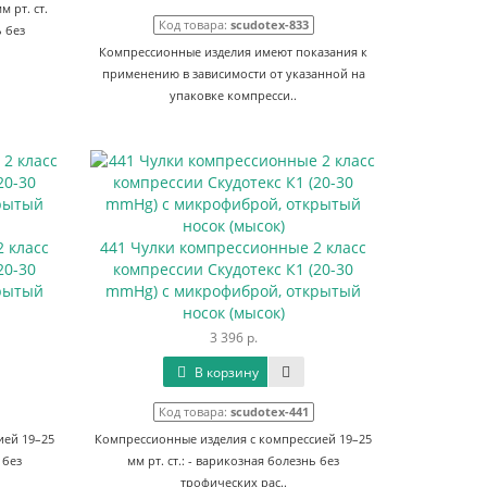
 рт. ст.
Код товара:
scudotex-833
ь без
Компрессионные изделия имеют показания к
применению в зависимости от указанной на
упаковке компресси..
 класс
441 Чулки компрессионные 2 класс
20-30
компрессии Скудотекс К1 (20-30
рытый
mmHg) с микрофиброй, открытый
носок (мысок)
3 396 р.
В корзину
Код товара:
scudotex-441
ией 19–25
Компрессионные изделия с компрессией 19–25
 без
мм рт. ст.: - варикозная болезнь без
трофических рас..