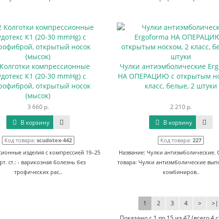
 Колготки компрессионные
Чулки антиэмболические Er
удотекс К1 (20-30 mmHg) с
НА ОПЕРАЦИЮ с открытым но
рофиброй, открытый носок
класс, белые, 2 штуки
(мысок)
3 660 р.
2 210 р.
В корзину
В корзину
Код товара:
scudotex-442
Код товара:
227
ионные изделия с компрессией 19–25
Название: Чулки антиэмболические.
рт. ст.: - варикозная болезнь без
товара: Чулки антиэмболические вып
трофических рас..
комбиниров..
1
2
3
4
>
>|
Показано с 1 по 15 из 47 (всего 4 