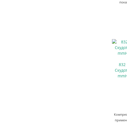
пока
832
Скудо
mmHg
Компрес
примене