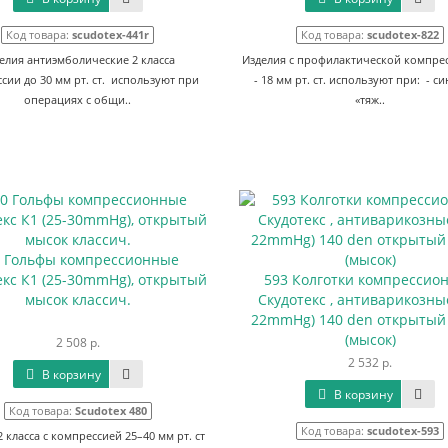
Код товара:
scudotex-441r
Код товара:
scudotex-822
елия антиэмболические 2 класса
Изделия с профилактической компрес
сии до 30 мм рт. ст. используют при
- 18 мм рт. ст. используют при: - с
операциях с общи..
«тяж..
0 Гольфы компрессионные
екс К1 (25-30mmHg), открытый
593 Колготки компрессио
мысок классич.
Скудотекс , антиварикозные
22mmHg) 140 den открытый
(мысок)
2 508 р.
2 532 р.
В корзину
В корзину
Код товара:
Scudotex 480
Код товара:
scudotex-593
2 класса с компрессией 25–40 мм рт. ст