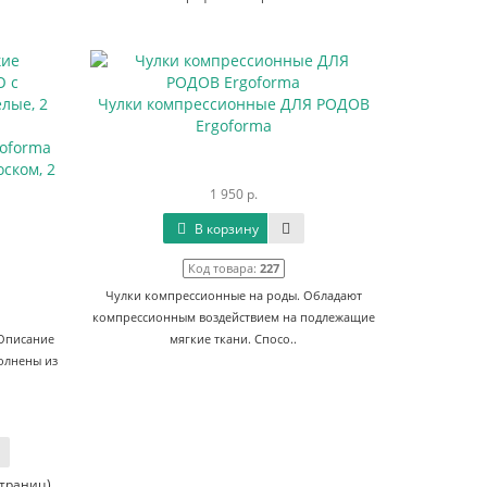
Чулки компрессионные ДЛЯ РОДОВ
Ergoforma
goforma
ском, 2
1 950 р.
В корзину
Код товара:
227
Чулки компрессионные на роды. Обладают
компрессионным воздействием на подлежащие
 Описание
мягкие ткани. Спосо..
олнены из
страниц)