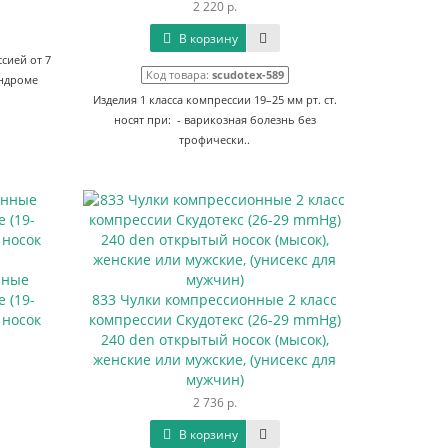
2 220 р.
В корзину
сией от 7
Код товара:
scudotex-589
индроме
Изделия 1 класса компрессии 19–25 мм рт. ст.
носят при: - варикозная болезнь без
трофически..
нные
 (19-
833 Чулки компрессионные 2 класс
 носок
компрессии Скудотекс (26-29 mmHg)
240 den открытый носок (мысок),
женские или мужские, (унисекс для
мужчин)
2 736 р.
В корзину