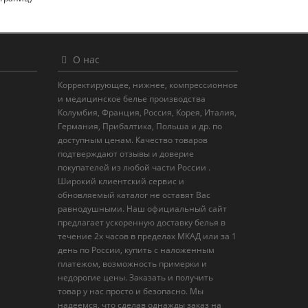
О нас
Корректирующее, нижнее, компрессионное
и медицинское белье производства
Колумбия, Франция, Россия, Корея, Италия,
Германия, Прибалтика, Польша и др. по
доступным ценам. Качество товаров
подтверждают отзывы и доверие
покупателей из любой части России .
Широкий клиентский сервис и
обновляемый каталог не оставят Вас
равнодушными. Наш официальный сайт
предлагает ускоренную доставку белья в
течение 2х часов в пределах МКАД или за 1
день по России, купить с наложенным
платежом, возможность примерки и
недорогие цены. Заказать и получить
товар у нас просто и безопасно. Мы
надеемся, что сделав однажды заказ на