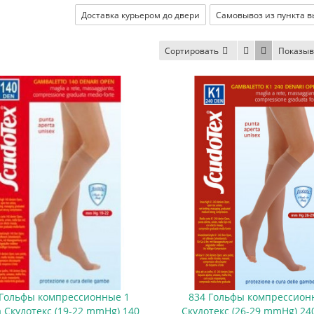
Доставка курьером до двери
Самовывоз из пункта 
Сортировать
Показыв
 Гольфы компрессионные 1
834 Гольфы компрессион
а Скудотекс (19-22 mmHg) 140
Скудотекс (26-29 mmHg) 24