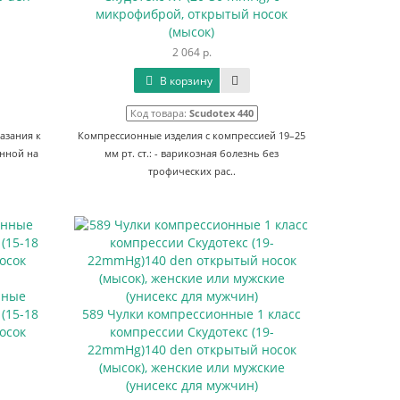
микрофиброй, открытый носок
(мысок)
2 064 р.
В корзину
Код товара:
Scudotex 440
азания к
Компрессионные изделия с компрессией 19–25
анной на
мм рт. ст.: - варикозная болезнь без
трофических рас..
нные
(15-18
589 Чулки компрессионные 1 класс
осок
компрессии Скудотекс (19-
22mmHg)140 den открытый носок
(мысок), женские или мужские
(унисекс для мужчин)