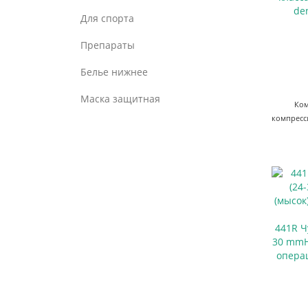
de
Для спорта
Препараты
Белье нижнее
Маска защитная
Ком
компресси
441R Ч
30 mmH
операц