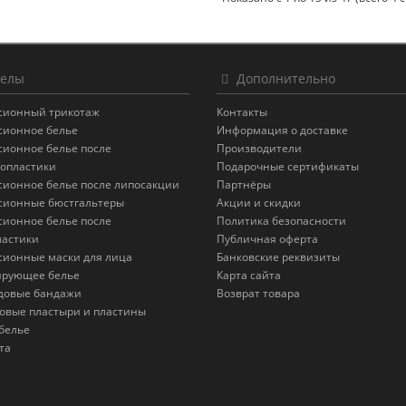
елы
Дополнительно
сионный трикотаж
Контакты
сионное белье
Информация о доставке
сионное белье после
Производители
опластики
Подарочные сертификаты
сионное белье после липосакции
Партнёры
сионные бюстгальтеры
Акции и скидки
сионное белье после
Политика безопасности
астики
Публичная оферта
сионные маски для лица
Банковские реквизиты
ирующее белье
Карта сайта
довые бандажи
Возврат товара
овые пластыри и пластины
белье
та