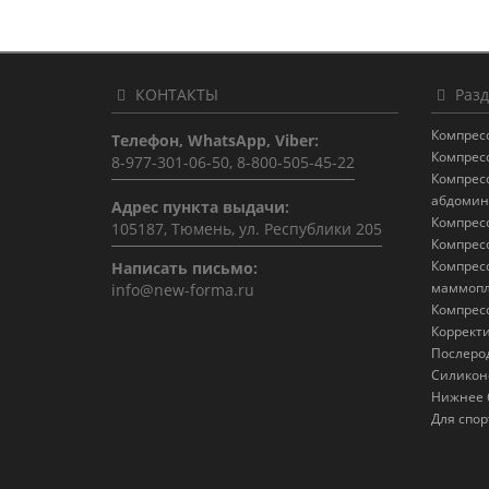
КОНТАКТЫ
Разд
Компрес
Телефон, WhatsApp, Viber:
Компрес
8-977-301-06-50, 8-800-505-45-22
Компрес
абдомин
Адрес пункта выдачи:
Компрес
105187, Тюмень, ул. Республики 205
Компрес
Компрес
Написать письмо:
маммопл
info@new-forma.ru
Компрес
Коррект
Послеро
Силикон
Нижнее 
Для спор