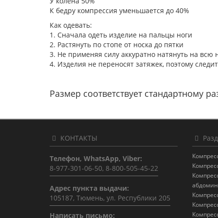
У колена 50%
К бедру компрессия уменьшается до 40%
Как одевать:
1. Сначала одеть изделие на пальцы ноги
2. Растянуть по стопе от носка до пятки
3. Не применяя силу аккуратно натянуть на всю 
4. Изделия не переносят затяжек, поэтому следит
Размер соответствует стандартному раз
КОНТАКТЫ
Разд
Компрес
Телефон, WhatsApp, Viber:
Компрес
8-977-301-06-50, 8-800-505-45-22
Компрес
абдомин
Адрес пункта выдачи:
Компрес
105187, Тюмень, ул. Республики 205
Компрес
Компрес
Написать письмо: