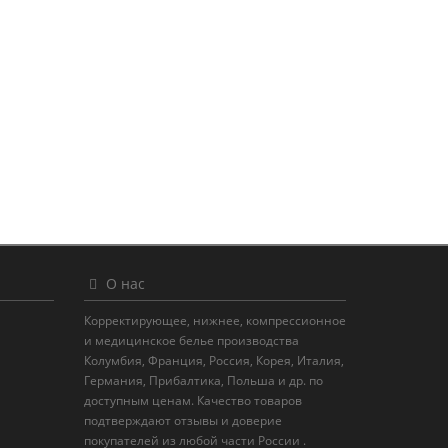
О нас
Корректирующее, нижнее, компрессионное
и медицинское белье производства
Колумбия, Франция, Россия, Корея, Италия,
Германия, Прибалтика, Польша и др. по
доступным ценам. Качество товаров
подтверждают отзывы и доверие
покупателей из любой части России .