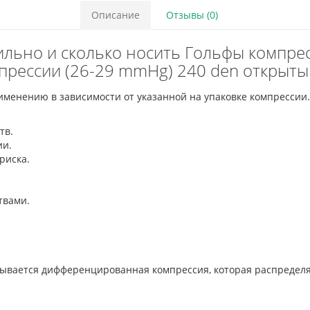
Описание
Отзывы (0)
авильно и сколько носить Гольфы компр
мпрессии (26-29 mmHg) 240 den открыты
менению в зависимости от указанной на упаковке компрессии.
ств.
ии.
 риска.
ствами.
азывается дифференцированная компрессия, которая распредел