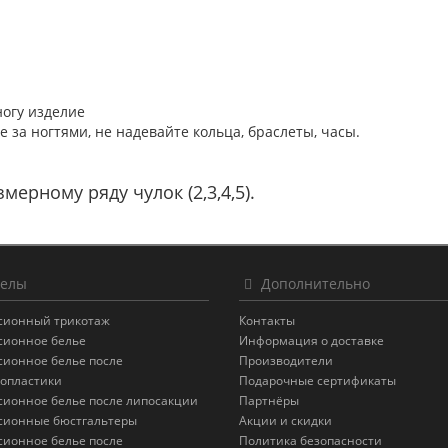
ногу изделие
е за ногтями, не надевайте кольца, браслеты, часы.
мерному ряду чулок (2,3,4,5).
елы
Дополнительно
сионный трикотаж
Контакты
сионное белье
Информация о доставке
сионное белье после
Производители
опластики
Подарочные сертификаты
сионное белье после липосакции
Партнёры
сионные бюстгальтеры
Акции и скидки
сионное белье после
Политика безопасности