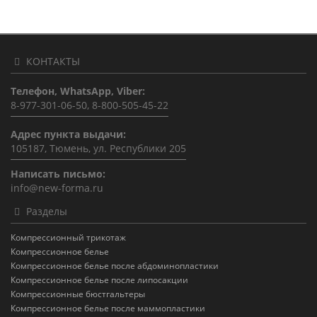
КОНТАКТЫ
Телефон, WhatsApp, Viber:
8-977-301-06-50, 8-800-505-45-22
Адрес пункта выдачи:
105187, Тюмень, ул. Республики 205
Написать письмо:
info@new-forma.ru
Разделы
Компрессионный трикотаж
Компрессионное белье
Компрессионное белье после абдоминопластики
Компрессионное белье после липосакции
Компрессионные бюстгальтеры
Компрессионное белье после маммопластики