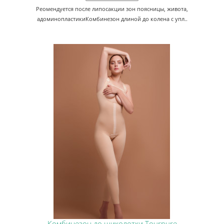
Реомендуется после липосакции зон поясницы, живота,
адоминопластикиКомбинезон длиной до колена с упл..
Комбинезон до щиколотки Tournure