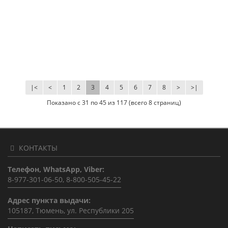
|<
<
1
2
3
4
5
6
7
8
>
>|
Показано с 31 по 45 из 117 (всего 8 страниц)
КОНТАКТЫ
Телефон, WhatsApp, Viber:
8-977-301-06-50, 8-800-505-45-22
Адрес пункта выдачи:
105187, Тюмень, ул. Республики 205